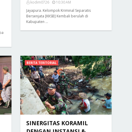
kodim0726
10:30 AM
Jayapura. Kelompok Kriminal Separatis
Bersenjata [KKSB] Kembali berulah di
Kabupaten …
doa
BERITA TERITORIAL
SINERGITAS KORAMIL
DENGAN INSTANSI &