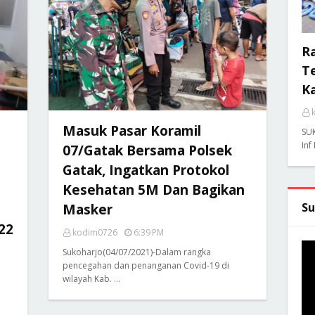
R
Te
K
Masuk Pasar Koramil
SU
Inf
07/Gatak Bersama Polsek
Gatak, Ingatkan Protokol
Kesehatan 5M Dan Bagikan
Su
Masker
22
kodim0726
6:39 PM
Sukoharjo(04/07/2021)-Dalam rangka
pencegahan dan penanganan Covid-19 di
wilayah Kab. …