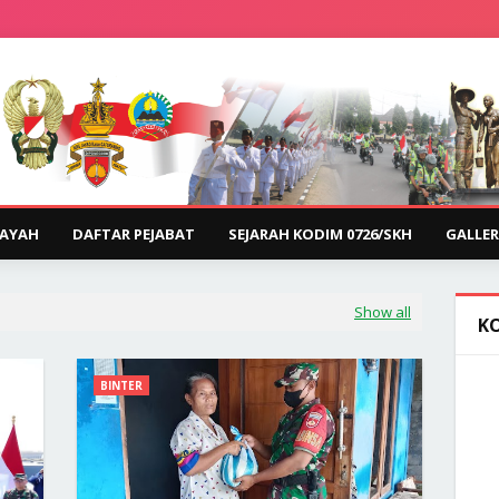
LAYAH
DAFTAR PEJABAT
SEJARAH KODIM 0726/SKH
GALLER
Show all
K
BINTER