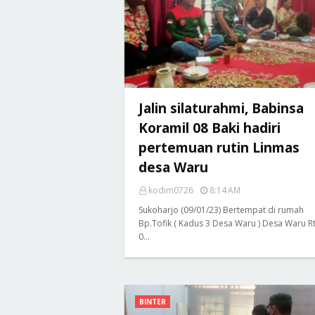
Jalin silaturahmi, Babinsa
Koramil 08 Baki hadiri
pertemuan rutin Linmas
desa Waru
kodim0726
8:14 AM
Sukoharjo (09/01/23) Bertempat di rumah
Bp.Tofik ( Kadus 3 Desa Waru ) Desa Waru R
0…
BINTER