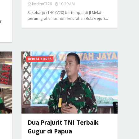
kodim0726
10:29 AM
Sukoharjo (14/10/20) bertempat di Jl Melati
perum graha harmoni kelurahan Bulakrejo S…
ri
BERITA KORPS
Dua Prajurit TNI Terbaik
Gugur di Papua