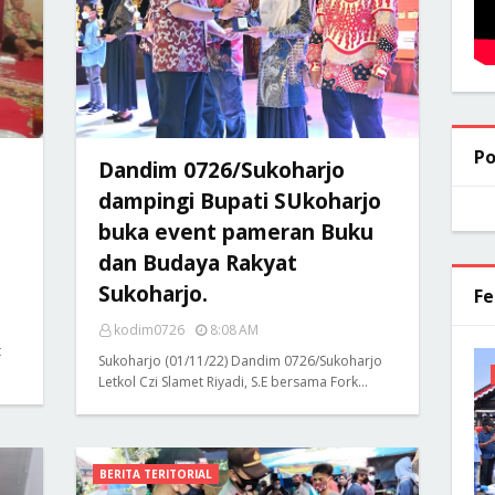
Po
Dandim 0726/Sukoharjo
dampingi Bupati SUkoharjo
buka event pameran Buku
dan Budaya Rakyat
Sukoharjo.
Fe
kodim0726
8:08 AM
t
Sukoharjo (01/11/22) Dandim 0726/Sukoharjo
Letkol Czi Slamet Riyadi, S.E bersama Fork…
BERITA TERITORIAL