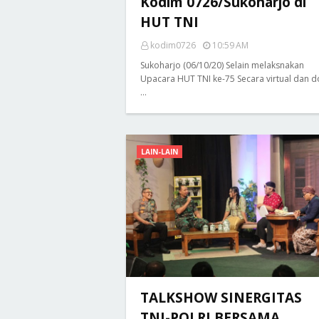
Kodim 0726/Sukoharjo di
HUT TNI
kodim0726
10:59 AM
Sukoharjo (06/10/20) Selain melaksnakan
Upacara HUT TNI ke-75 Secara virtual dan 
…
LAIN-LAIN
TALKSHOW SINERGITAS
TNI-POLRI BERSAMA