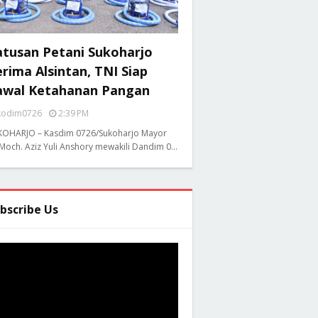
atusan Petani Sukoharjo
rima Alsintan, TNI Siap
awal Ketahanan Pangan
kodim0726
2:39 PM
KOHARJO – Kasdim 0726/Sukoharjo Mayor
 Moch. Aziz Yuli Anshory mewakili Dandim 0…
bscribe Us