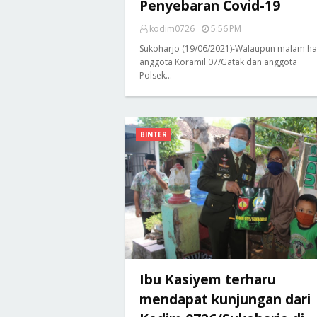
Penyebaran Covid-19
kodim0726
5:56 PM
Sukoharjo (19/06/2021)-Walaupun malam ha
anggota Koramil 07/Gatak dan anggota
Polsek…
BINTER
Ibu Kasiyem terharu
mendapat kunjungan dari