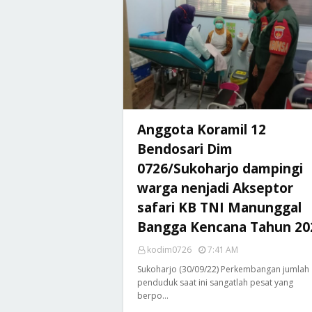
Anggota Koramil 12
Bendosari Dim
0726/Sukoharjo dampingi
warga nenjadi Akseptor
safari KB TNI Manunggal
Bangga Kencana Tahun 20
kodim0726
7:41 AM
Sukoharjo (30/09/22) Perkembangan jumlah
penduduk saat ini sangatlah pesat yang
berpo…