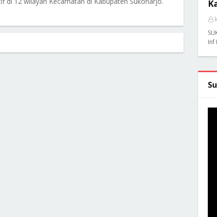
f di 12 wilayah Kecamatan di Kabupaten Sukoharjo.
K
SU
Inf
Su