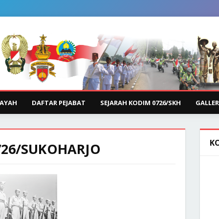
LAYAH
DAFTAR PEJABAT
SEJARAH KODIM 0726/SKH
GALLER
K
726/SUKOHARJO