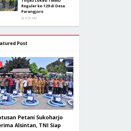
Tinjau Lokasi TMMD
Reguler ke-129 di Desa
Parangjoro
8:00 AM
atured Post
atusan Petani Sukoharjo
rima Alsintan, TNI Siap