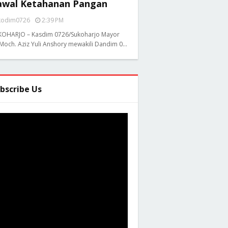
awal Ketahanan Pangan
kodim0726
2:39 PM
KOHARJO – Kasdim 0726/Sukoharjo Mayor
 Moch. Aziz Yuli Anshory mewakili Dandim 0…
bscribe Us