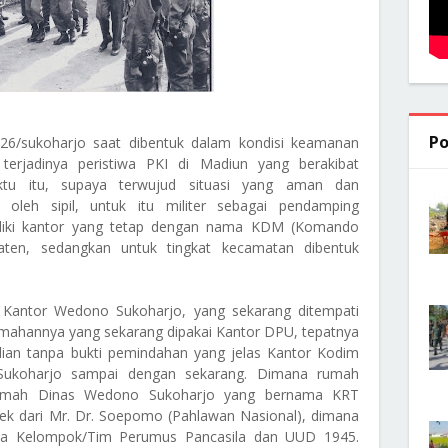
Po
726/sukoharjo saat dibentuk dalam kondisi keamanan
 terjadinya peristiwa PKI di Madiun yang berakibat
ktu itu, supaya terwujud situasi yang aman dan
oleh sipil, untuk itu militer sebagai pendamping
miliki kantor yang tetap dengan nama KDM (Komando
upaten, sedangkan untuk tingkat kecamatan dibentuk
Kantor Wedono Sukoharjo, yang sekarang ditempati
mahannya yang sekarang dipakai Kantor DPU, tepatnya
dian tanpa bukti pemindahan yang jelas Kantor Kodim
 Sukoharjo sampai dengan sekarang. Dimana rumah
Rumah Dinas Wedono Sukoharjo yang bernama KRT
 dari Mr. Dr. Soepomo (Pahlawan Nasional), dimana
gota Kelompok/Tim Perumus Pancasila dan UUD 1945.