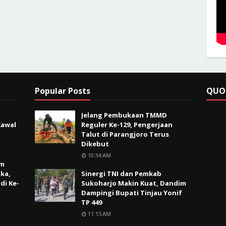
Popular Posts
QUO
Jelang Pembukaan TMMD
Kawal
Reguler Ke-129, Pengerjaan
Talut di Parangjoro Terus
Dikebut
10:34 AM
im
ka,
Sinergi TNI dan Pemkab
di Ke-
Sukoharjo Makin Kuat, Dandim
Dampingi Bupati Tinjau Yonif
TP 449
11:15 AM