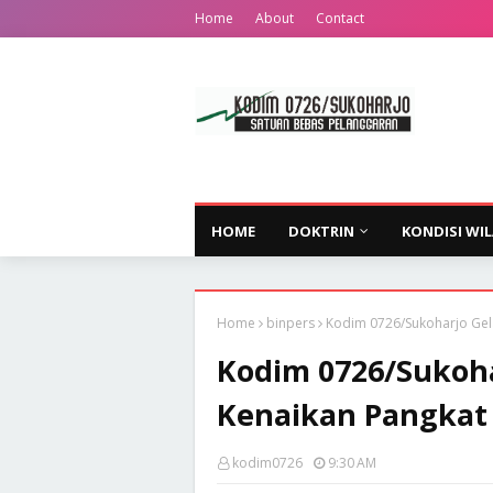
Home
About
Contact
HOME
DOKTRIN
KONDISI WI
Home
binpers
Kodim 0726/Sukoharjo Gela
Kodim 0726/Sukoha
Kenaikan Pangkat P
kodim0726
9:30 AM