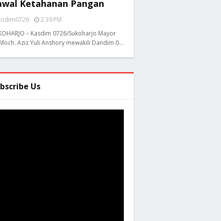
awal Ketahanan Pangan
kodim0726
2:39 PM
KOHARJO – Kasdim 0726/Sukoharjo Mayor
 Moch. Aziz Yuli Anshory mewakili Dandim 0…
bscribe Us