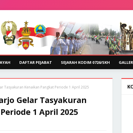
LAYAH
DAFTAR PEJABAT
SEJARAH KODIM 0726/SKH
GALLER
K
r Tasyakuran Kenaikan Pangkat Periode 1 April 2025
rjo Gelar Tasyakuran
eriode 1 April 2025