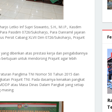
rjo Letko Inf Supri Siswanto, S.H., M.I.P., Kasdim
 Para Pasidim 0726/Sukoharjo, Para Danramil jajaran
Fe
s Persit Cabang XLVII Dim 0726/Sukoharjo, Prajurit
yang diberikan atas prestasi kerja dan pengabdiannya
 bertujuan untuk mendorong Prajurit agar lebih
eraturan Panglima TNI Nomor 50 Tahun 2015 dan
atan Prajurit TNI. Pada dasarnya kenaikan pangkat
eh MDDP atau Masa Dinas Dalam Pangkat yang setiap
g-masing.
R
Te