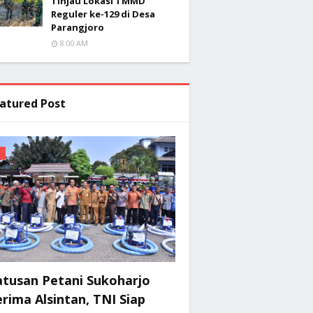
Tinjau Lokasi TMMD
Reguler ke-129 di Desa
Parangjoro
8:00 AM
atured Post
atusan Petani Sukoharjo
rima Alsintan, TNI Siap