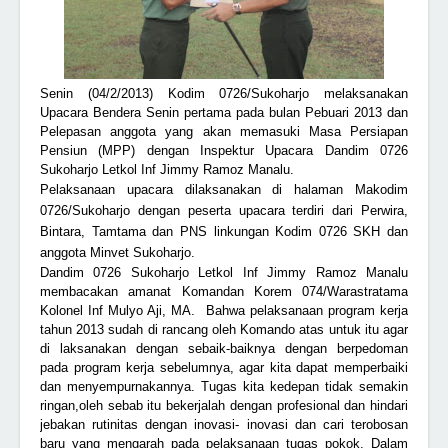
Senin (04/2/2013) Kodim 0726/Sukoharjo melaksanakan
Upacara Bendera Senin pertama pada bulan Pebuari 2013 dan
Pelepasan anggota yang akan memasuki Masa Persiapan
Pensiun (MPP) dengan Inspektur Upacara Dandim 0726
Sukoharjo Letkol Inf Jimmy Ramoz Manalu
.
Pelaksanaan upacara dilaksanakan di halaman Makodim
0726/Sukoharjo dengan peserta upacara terdiri dari Perwira,
Bintara, Tamtama dan PNS linkungan Kodim 0726 SKH dan
anggota Minvet Sukoharjo.
Dandim 0726 Sukoharjo Letkol Inf Jimmy Ramoz Manalu
membacakan amanat Komandan Korem 074/Warastratama
Kolonel Inf Mulyo Aji, MA. Bahwa pelaksanaan program kerja
tahun 2013 sudah di rancang oleh Komando atas untuk itu agar
di laksanakan dengan sebaik-baiknya dengan berpedoman
pada program kerja sebelumnya, agar kita dapat memperbaiki
dan menyempurnakannya. Tugas kita kedepan tidak semakin
ringan,oleh sebab itu bekerjalah dengan profesional dan hindari
jebakan rutinitas dengan inovasi- inovasi dan cari terobosan
baru yang mengarah pada pelaksanaan tugas pokok. Dalam