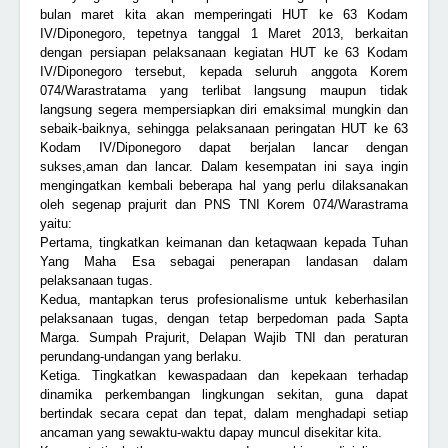
bulan maret kita akan memperingati HUT ke 63 Kodam
IV/Diponegoro, tepetnya tanggal 1 Maret 2013, berkaitan
dengan persiapan pelaksanaan kegiatan HUT ke 63 Kodam
IV/Diponegoro tersebut, kepada seluruh anggota Korem
074/Warastratama yang terlibat langsung maupun tidak
langsung segera mempersiapkan diri emaksimal mungkin dan
sebaik-baiknya, sehingga pelaksanaan peringatan HUT ke 63
Kodam IV/Diponegoro dapat berjalan lancar dengan
sukses,aman dan lancar. Dalam kesempatan ini saya ingin
mengingatkan kembali beberapa hal yang perlu dilaksanakan
oleh segenap prajurit dan PNS TNI Korem 074/Warastrama
yaitu:
Pertama, tingkatkan keimanan dan ketaqwaan kepada Tuhan
Yang Maha Esa sebagai penerapan landasan dalam
pelaksanaan tugas.
Kedua, mantapkan terus profesionalisme untuk keberhasilan
pelaksanaan tugas, dengan tetap berpedoman pada Sapta
Marga. Sumpah Prajurit, Delapan Wajib TNI dan peraturan
perundang-undangan yang berlaku.
Ketiga. Tingkatkan kewaspadaan dan kepekaan terhadap
dinamika perkembangan lingkungan sekitan, guna dapat
bertindak secara cepat dan tepat, dalam menghadapi setiap
ancaman yang sewaktu-waktu dapay muncul disekitar kita.