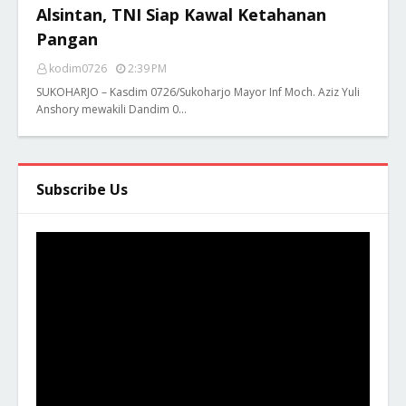
Alsintan, TNI Siap Kawal Ketahanan
Pangan
kodim0726
2:39 PM
SUKOHARJO – Kasdim 0726/Sukoharjo Mayor Inf Moch. Aziz Yuli
Anshory mewakili Dandim 0…
Subscribe Us