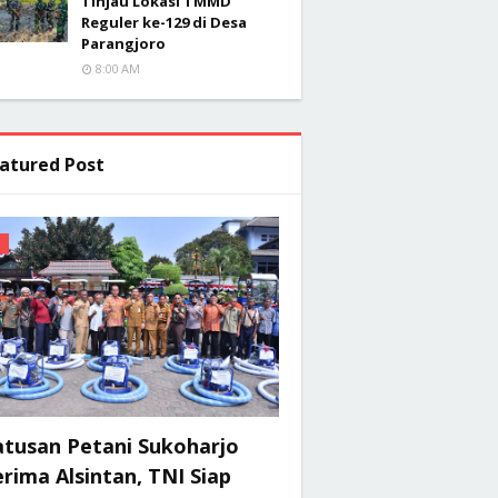
Tinjau Lokasi TMMD
Reguler ke-129 di Desa
Parangjoro
8:00 AM
atured Post
atusan Petani Sukoharjo
rima Alsintan, TNI Siap