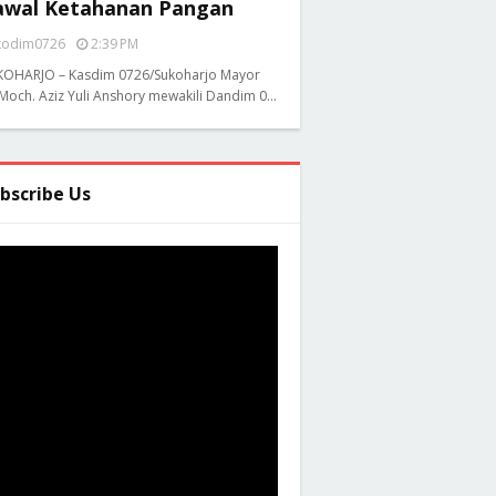
awal Ketahanan Pangan
kodim0726
2:39 PM
KOHARJO – Kasdim 0726/Sukoharjo Mayor
 Moch. Aziz Yuli Anshory mewakili Dandim 0…
bscribe Us