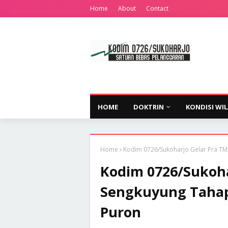
Home
About
Contact
HOME
DOKTRIN
KONDISI WI
Home
Kodim 0726/Sukoharjo Gelar Pra TM
Kodim 0726/Sukoh
Sengkuyung Tahap 
Puron