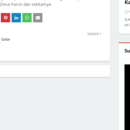
K
 Desa Puron dan sekitarnya.
SU
Inf
NEWER
 Gelar
Su