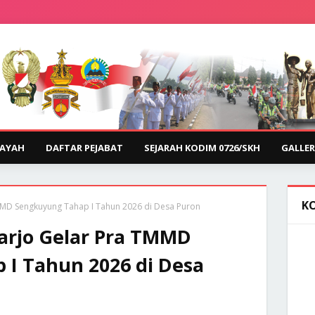
LAYAH
DAFTAR PEJABAT
SEJARAH KODIM 0726/SKH
GALLER
K
MD Sengkuyung Tahap I Tahun 2026 di Desa Puron
arjo Gelar Pra TMMD
I Tahun 2026 di Desa