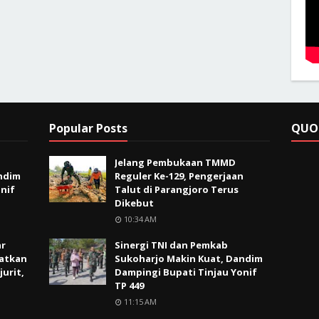
Popular Posts
QUO
Jelang Pembukaan TMMD
ndim
Reguler Ke-129, Pengerjaan
nif
Talut di Parangjoro Terus
Dikebut
10:34 AM
ar
Sinergi TNI dan Pemkab
atkan
Sukoharjo Makin Kuat, Dandim
jurit,
Dampingi Bupati Tinjau Yonif
TP 449
11:15 AM