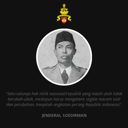
"Satu-satunya hak milik nasional/republik yang masih utuh tidak
berubah-ubah, meskipun harus mengalami segala macam soal
dan perubahan, hanyalah angkatan perang Republik Indonesia".
JENDERAL SOEDIRMAN