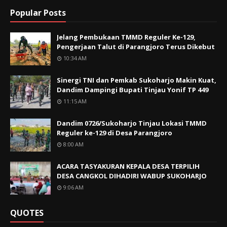
Popular Posts
Jelang Pembukaan TMMD Reguler Ke-129,
Pengerjaan Talut di Parangjoro Terus Dikebut
10:34 AM
Sinergi TNI dan Pemkab Sukoharjo Makin Kuat,
Dandim Dampingi Bupati Tinjau Yonif TP 449
11:15 AM
Dandim 0726/Sukoharjo Tinjau Lokasi TMMD
Reguler ke-129 di Desa Parangjoro
8:00 AM
ACARA TASYAKURAN KEPALA DESA TERPILIH
DESA CANGKOL DIHADIRI WABUP SUKOHARJO
9:06 AM
QUOTES