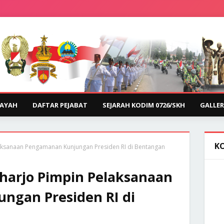
LAYAH
DAFTAR PEJABAT
SEJARAH KODIM 0726/SKH
GALLER
K
ksanaan Pengamanan Kunjungan Presiden RI di Bentangan
harjo Pimpin Pelaksanaan
ngan Presiden RI di