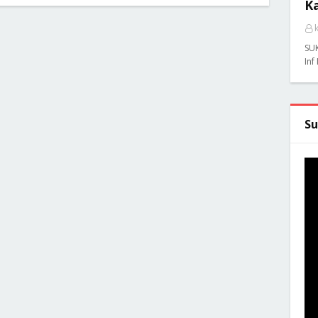
K
SU
Inf
Su