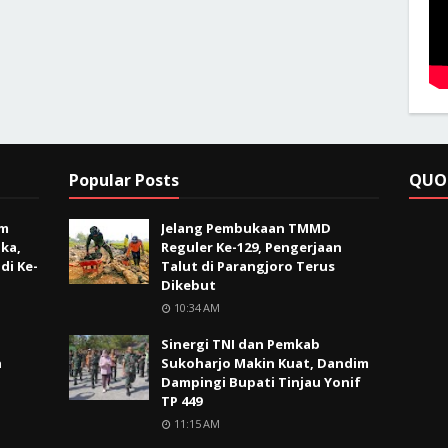
Popular Posts
QUO
im
Jelang Pembukaan TMMD
ka,
Reguler Ke-129, Pengerjaan
di Ke-
Talut di Parangjoro Terus
Dikebut
10:34 AM
Sinergi TNI dan Pemkab
n
Sukoharjo Makin Kuat, Dandim
Dampingi Bupati Tinjau Yonif
TP 449
11:15 AM