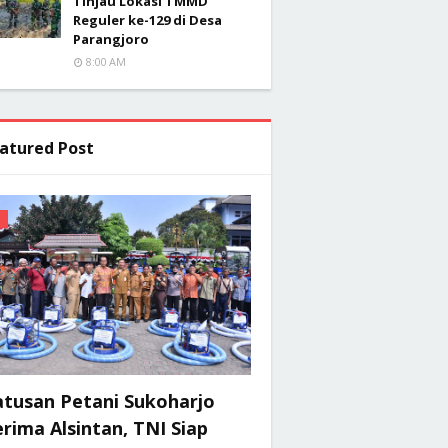
Tinjau Lokasi TMMD
Reguler ke-129 di Desa
Parangjoro
8:00 AM
atured Post
atusan Petani Sukoharjo
rima Alsintan, TNI Siap