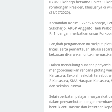
0726/Sukoharjo bersama Polres Sukoh
rombongan Presiden, khususnya di wil
(21/07/2025).
Komandan Kodim 0726/Sukoharjo, Letkol
Sukoharjo, AKBP Anggaito Hadi Prabow
RI 1, dengan melibatkan unsur Forkop
Langkah pengamanan ini meliputi ploting 
lintas, serta pemantauan situasi secara 
kekuatan dikerahkan untuk memastikan
Dalam mendukung suasana penyambuta
mengoordinasikan rencana ploting warg
Kartasura. Sekolah-sekolah tersebut 
2 Kartasura, SMA Harapan Kartasura
dan sekolah lainnya.
Selain pelibatan pelajar, masyarakat d
dalam penyambutan dengan membawa d
bentuk antusiasme dan kecintaan kepa