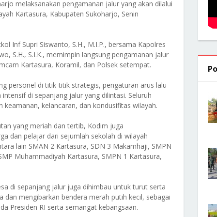
arjo melaksanakan pengamanan jalur yang akan dilalui
ayah Kartasura, Kabupaten Sukoharjo, Senin
 Inf Supri Siswanto, S.H., M.I.P., bersama Kapolres
o, S.H., S.I.K., memimpin langsung pengamanan jalur
imcam Kartasura, Koramil, dan Polsek setempat.
Po
personel di titik-titik strategis, pengaturan arus lalu
intensif di sepanjang jalur yang dilintasi. Seluruh
 keamanan, kelancaran, dan kondusifitas wilayah.
n yang meriah dan tertib, Kodim juga
a dan pelajar dari sejumlah sekolah di wilayah
antara lain SMAN 2 Kartasura, SDN 3 Makamhaji, SMPN
, SMP Muhammadiyah Kartasura, SMPN 1 Kartasura,
esa di sepanjang jalur juga dihimbau untuk turut serta
an mengibarkan bendera merah putih kecil, sebagai
da Presiden RI serta semangat kebangsaan.