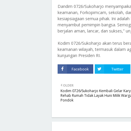
Dandim 0726/Sukoharjo menyampaikan ap
keamanan, Forkopimcam, sekolah, dan
kesiapsiagaan semua pihak. Ini adal
menyambut pemimpin bangsa. Semoga s
berjalan aman, lancar, dan sukses,” un
Kodim 0726/Sukoharjo akan terus bera
keamanan wilayah, termasuk dalam ag
kunjungan Presiden RI.
Facebook
Twitter
OLDER
Kodim 0726/Sukoharjo Kembali Gelar Karya
Rehab Rumah Tidak Layak Huni Milik Warg
Pondok