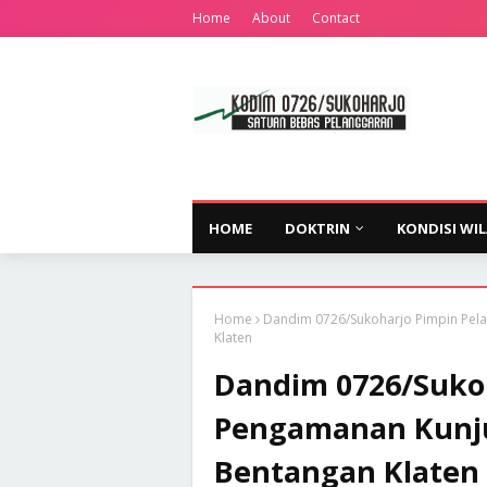
Home
About
Contact
HOME
DOKTRIN
KONDISI WI
Home
Dandim 0726/Sukoharjo Pimpin Pela
Klaten
Dandim 0726/Suko
Pengamanan Kunju
Bentangan Klaten