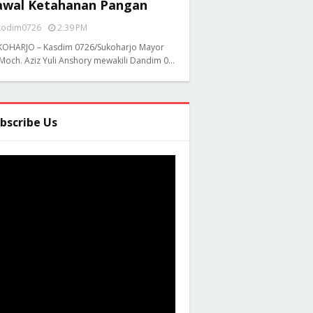
awal Ketahanan Pangan
kodim0726
2:39 PM
KOHARJO – Kasdim 0726/Sukoharjo Mayor
 Moch. Aziz Yuli Anshory mewakili Dandim 0…
bscribe Us