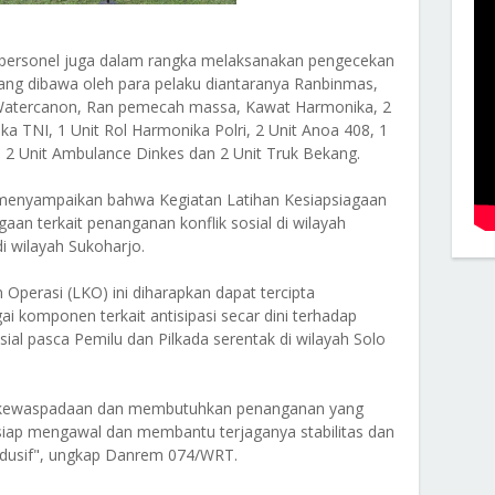
n personel juga dalam rangka melaksanakan pengecekan
 yang dibawa oleh para pelaku diantaranya Ranbinmas,
t Watercanon, Ran pemecah massa, Kawat Harmonika, 2
ka TNI, 1 Unit Rol Harmonika Polri, 2 Unit Anoa 408, 1
, 2 Unit Ambulance Dinkes dan 2 Unit Truk Bekang.
nyampaikan bahwa Kegiatan Latihan Kesiapsiagaan
aan terkait penanganan konflik sosial di wilayah
 wilayah Sukoharjo.
 Operasi (LKO) ini diharapkan dapat tercipta
 komponen terkait antisipasi secar dini terhadap
ial pasca Pemilu dan Pilkada serentak di wilayah Solo
 kewaspadaan dan membutuhkan penanganan yang
 siap mengawal dan membantu terjaganya stabilitas dan
ndusif", ungkap Danrem 074/WRT.