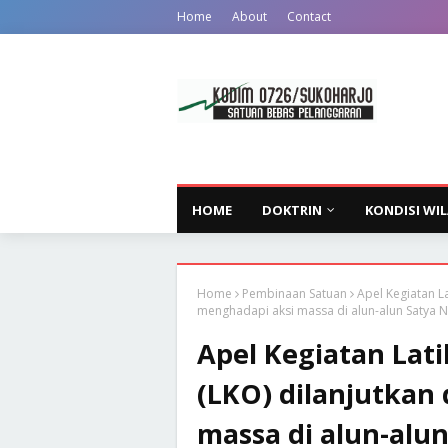
Home
About
Contact
HOME
DOKTRIN
KONDISI WI
Home
Pembinaan Satuan
Apel Kegiatan La
menghadapi aksi massa di alun-alun Satya 
Apel Kegiatan Lat
(LKO) dilanjutkan 
massa di alun-alu