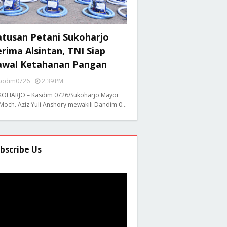
atusan Petani Sukoharjo
rima Alsintan, TNI Siap
awal Ketahanan Pangan
kodim0726
2:39 PM
KOHARJO – Kasdim 0726/Sukoharjo Mayor
 Moch. Aziz Yuli Anshory mewakili Dandim 0…
bscribe Us