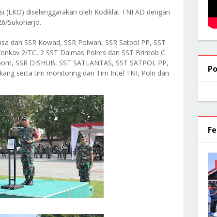
si (LKO) diselenggarakan oleh Kodiklat TNI AD dengan
26/Sukoharjo.
binsa dan SSR Kowad, SSR Polwan, SSR Satpol PP, SST
Yonkav 2/TC, 2 SST Dalmas Polres dan SST Brimob C
npom, SSR DISHUB, SST SATLANTAS, SST SATPOL PP,
Po
ng serta tim monitoring dari Tim Intel TNI, Polri dan
Fe