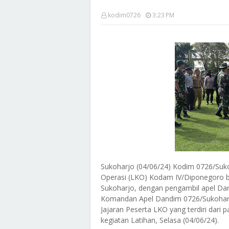
kodim0726
3:23 PM
Sukoharjo (04/06/24) Kodim 0726/Suko
Operasi (LKO) Kodam IV/Diponegoro b
Sukoharjo, dengan pengambil apel Dan
Komandan Apel Dandim 0726/Sukoharjo Le
Jajaran Peserta LKO yang terdiri dar
kegiatan Latihan, Selasa (04/06/24).