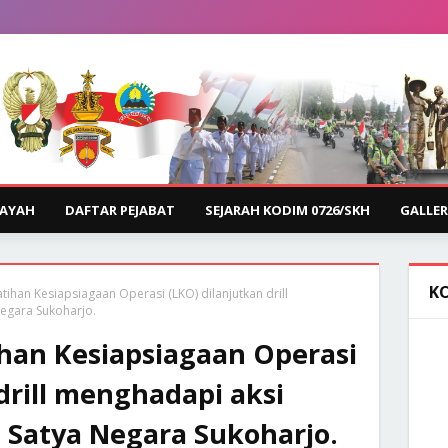
LAYAH
DAFTAR PEJABAT
SEJARAH KODIM 0726/SKH
GALLER
K
tihan Kesiapsiagaan Operasi (LKO) dilanjutkan drill
Negara Sukoharjo.
ihan Kesiapsiagaan Operasi
drill menghadapi aksi
n Satya Negara Sukoharjo.