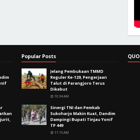
Popular Posts
QUO
Jelang Pembukaan TMMD
ndim
Reguler Ke-129, Pengerjaan
nif
Talut di Parangjoro Terus
Dikebut
10:34 AM
ar
Sinergi TNI dan Pemkab
atkan
Sukoharjo Makin Kuat, Dandim
jurit,
Dampingi Bupati Tinjau Yonif
TP 449
11:15 AM