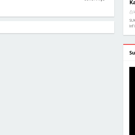
K
SU
Inf
Su