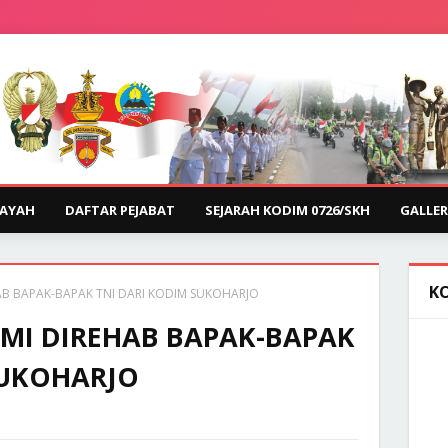
LAYAH
DAFTAR PEJABAT
SEJARAH KODIM 0726/SKH
GALLER
K
AB BAPAK-BAPAK TNI DARI KODIM SUKOHARJO
MI DIREHAB BAPAK-BAPAK
SUKOHARJO