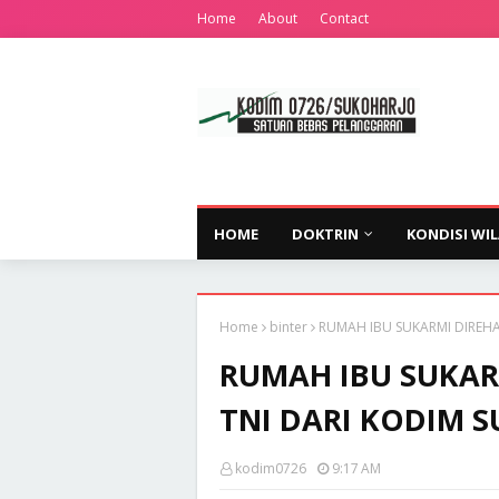
Home
About
Contact
HOME
DOKTRIN
KONDISI WI
Home
binter
RUMAH IBU SUKARMI DIREH
RUMAH IBU SUKAR
TNI DARI KODIM 
kodim0726
9:17 AM