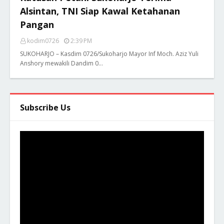
Alsintan, TNI Siap Kawal Ketahanan
Pangan
kodim0726
2:39 PM
SUKOHARJO – Kasdim 0726/Sukoharjo Mayor Inf Moch. Aziz Yuli
Anshory mewakili Dandim 0…
Subscribe Us