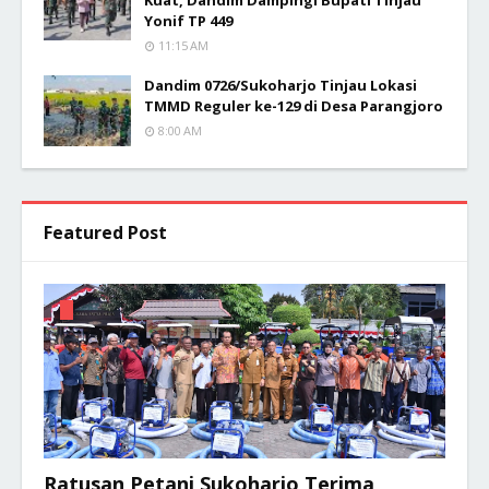
Kuat, Dandim Dampingi Bupati Tinjau
Yonif TP 449
11:15 AM
Dandim 0726/Sukoharjo Tinjau Lokasi
TMMD Reguler ke-129 di Desa Parangjoro
8:00 AM
Featured Post
Ratusan Petani Sukoharjo Terima